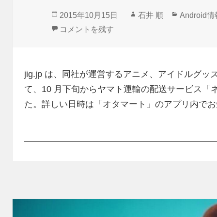
投
作
カ
2015年10月15日
石井 順
Android
稿
成
テ
フリマアプリ「オタマート」配送サービスに
コメントを残す
日:
者
ゴ
リ
ー
jig.jp は、同社が運営するアニメ、アイドル
て、10 月下旬からヤマト運輸の配送サービス「
た。詳しい日時は「オタマート」のアプリ内でお