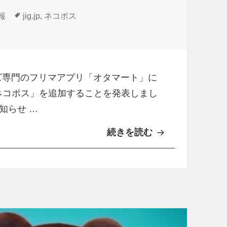
タ
情報
jig.jp
,
ネコポス
グ
「ネコポス」追加予定 に
グッズ専門のフリマアプリ「オタマート」に
ネコポス」を追加することを発表しまし
知らせ …
続きを読む
フ
リ
マ
ア
プ
リ
「