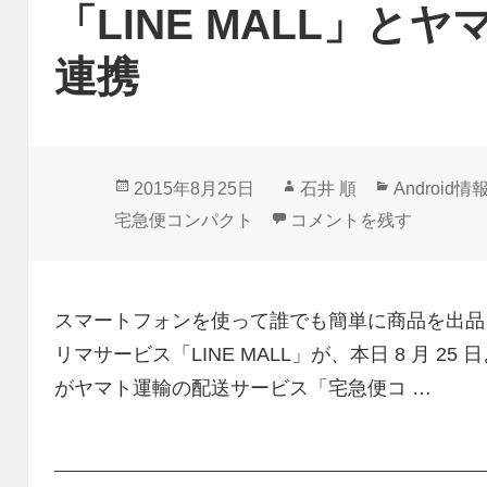
「LINE MALL」と
連携
投
作
カ
2015年8月25日
石井 順
Android情
稿
成
テ
「LINE MALL」とヤ
宅急便コンパクト
コメントを残す
日:
者
ゴ
リ
ー
スマートフォンを使って誰でも簡単に商品を出品し
リマサービス「LINE MALL」が、本日 8 月 
がヤマト運輸の配送サービス「宅急便コ …