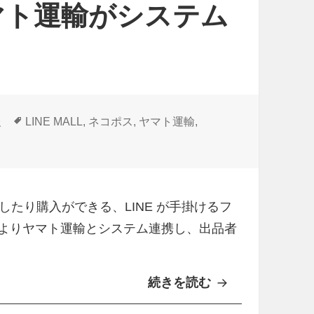
ヤマト運輸がシステム
ネ
コ
ポ
ス
」
追
タ
報
LINE MALL
,
ネコポス
,
ヤマト運輸
,
グ
加
マト運輸がシステム連携 に
予
定
たり購入ができる、LINE が手掛けるフ
25 日よりヤマト運輸とシステム連携し、出品者
続きを読む
「
L