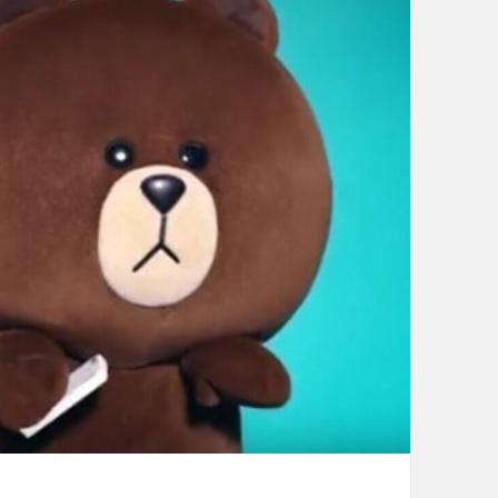
オ
タ
マ
ー
ト
」
配
送
サ
ー
ビ
ス
に
「