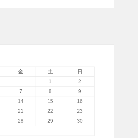
I
N
E
M
A
L
L
」
金
土
日
と
1
2
ヤ
7
8
9
マ
14
15
16
ト
21
22
23
運
28
29
30
輸