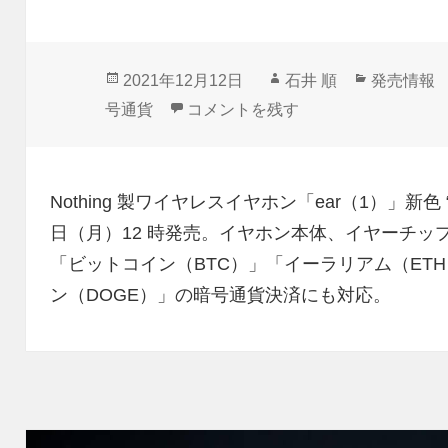
投
作
カ
2021年12月12日
石井 順
発売情報
稿
成
テ
12月13日12時発売！「Nothing ea
号通貨
コメントを残す
日:
者
ゴ
リ
ー
Nothing 製ワイヤレスイヤホン「ear（1）」新色 “ブ
日（月）12 時発売。イヤホン本体、イヤーチッ
「ビットコイン（BTC）」「イーラリアム（ETH）
ン（DOGE）」の暗号通貨決済にも対応。