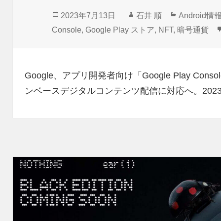
投
作
カ
2023年7月13日
石井 順
Android情
稿
成
テ
Console
,
Google Play ストア
,
NFT
,
暗号通貨
日:
者
ゴ
リ
ー
Google、アプリ開発者向け「Google Play 
ンベースデジタルコンテンツ配信に対応へ。2023 