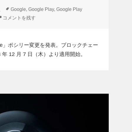
タ
報
Google
,
Google Play
,
Google Play
グ
「Google Play」ブロックチェーンベースデジタルコンテン
コメントを残す
Console」ポシリー変更を発表。ブロックチェー
年 12 月 7 日（木）より適用開始。