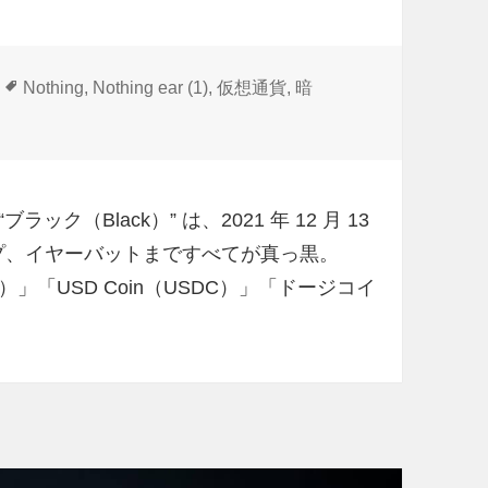
タ
Nothing
,
Nothing ear (1)
,
仮想通貨
,
暗
グ
r (1)」新色ブラック に
ラック（Black）” は、2021 年 12 月 13
プ、イヤーバットまですべてが真っ黒。
」「USD Coin（USDC）」「ドージコイ