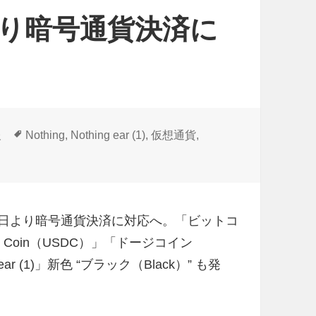
3日より暗号通貨決済に
タ
報
Nothing
,
Nothing ear (1)
,
仮想通貨
,
グ
貨決済に対応 に
年 12 月 13 日より暗号通貨決済に対応へ。「ビットコ
Coin（USDC）」「ドージコイン
ar (1)」新色 “ブラック（Black）” も発