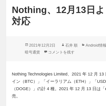
Nothing、12月1
対応
投
作
カ
2021年12月2日
石井 順
Android情
稿
成
テ
Nothing、12月13日より暗号通
暗号通貨
コメントを残す
日:
者
ゴ
リ
ー
Nothing Technologies Limited、2021 
イン（BTC）」「イーラリアム（ETH）」「USD 
（DOGE）」の計 4 種。2021 年 12 月 13 日は「e
売。