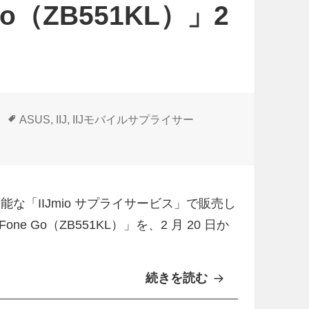
 Go（ZB551KL）」2
0
」
な
ど
4
機
タ
ASUS
,
IIJ
,
IIJモバイルサプライサー
グ
種
Go（ZB551KL）」2月20日から値下げ に
追
加
も可能な「IIJmio サプライサービス」で販売し
e Go（ZB551KL）」を、2 月 20 日か
続きを読む
I
I