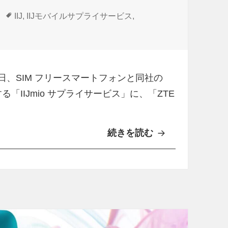
タ
IIJ
,
IIJモバイルサプライサービス
,
グ
40」など4機種追加 に
5 日、SIM フリースマートフォンと同社の
る「IIJmio サプライサービス」に、「ZTE
続きを読む
I
I
J
m
i
o
サ