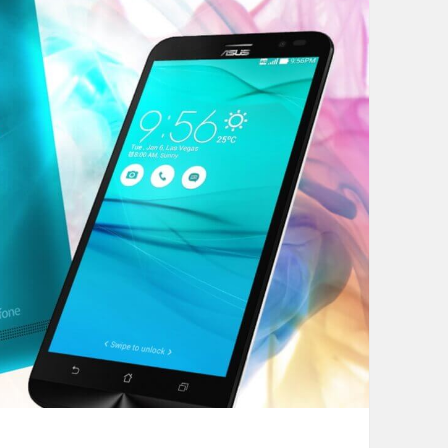
プ
ラ
イ
サ
ー
ビ
ス
に
「
C
A
T
S
4