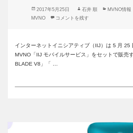
投
作
カ
2017年5月25日
石井 順
MVNO情報
稿
成
テ
IIJmioサプライサービスに「CAT S
MVNO
コメントを残す
日:
者
ゴ
リ
ー
インターネットイニシアティブ（IIJ）は 5 月 2
MVNO「IIJ モバイルサービス」をセットで販売す
BLADE V8」「 …