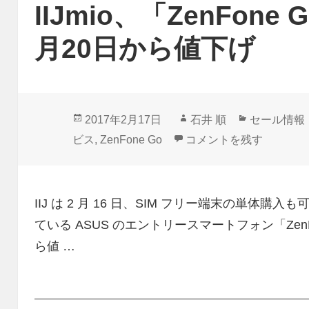
IIJmio、「ZenFone
月20日から値下げ
投
作
カ
2017年2月17日
石井 順
セール情報
稿
成
テ
IIJmio、「ZenFone 
ビス
,
ZenFone Go
コメントを残す
日:
者
ゴ
リ
ー
IIJ は 2 月 16 日、SIM フリー端末の単体購入
ている ASUS のエントリースマートフォン「ZenFon
ら値 …