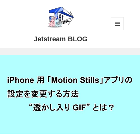
メニュ
Jetstream BLOG
ーとウ
ィジェ
ット