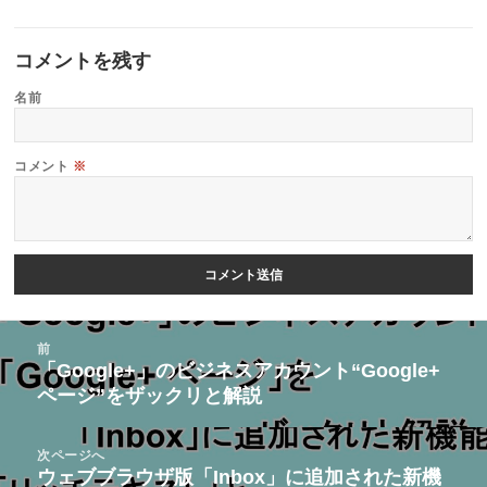
コメントを残す
名前
コメント
※
投
前
稿
「Google+」のビジネスアカウント“Google+
前
ページ”をザックリと解説
ナ
の
ビ
投
次ページへ
ゲ
稿:
ウェブブラウザ版「Inbox」に追加された新機
次