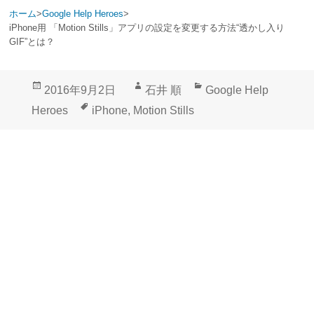
ホーム
>
Google Help Heroes
>
iPhone用 「Motion Stills」アプリの設定を変更する方法“透かし入り
GIF”とは？
投
作
カ
2016年9月2日
石井 順
Google Help
稿
成
テ
タ
Heroes
iPhone
,
Motion Stills
日:
者
ゴ
グ
リ
ー