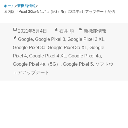
ホーム
>
新機能情報
>
国内版「Pixel 3/3a/4/4a/4a（5G）/5」2021年5月アップデート配信
投
作
カ
2021年5月4日
石井 順
新機能情報
稿
成
テ
タ
Google
,
Google Pixel 3
,
Google Pixel 3 XL
,
日:
者
ゴ
グ
Google Pixel 3a
,
Google Pixel 3a XL
,
Google
リ
Pixel 4
,
Google Pixel 4 XL
,
Google Pixel 4a
,
ー
Google Pixel 4a（5G）
,
Google Pixel 5
,
ソフトウ
ェアアップデート