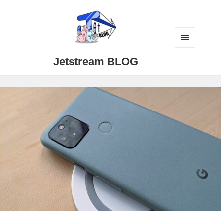
メニュ
Jetstream BLOG
ーとウ
ィジェ
ット