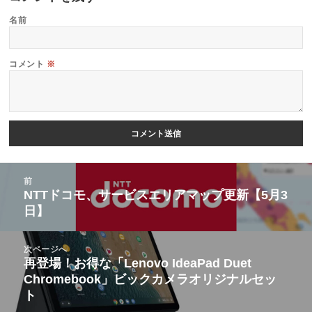
名前
コメント
※
投
前
稿
NTTドコモ、サービスエリアマップ更新【5月3
前
日】
ナ
の
ビ
投
次ページへ
ゲ
稿:
再登場！お得な「Lenovo IdeaPad Duet
次
ー
Chromebook」ビックカメラオリジナルセッ
の
シ
ト
投
ョ