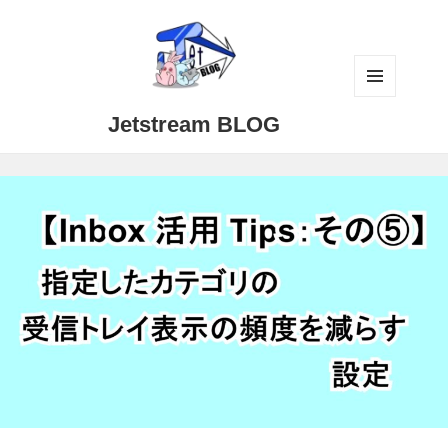
メニュ
Jetstream BLOG
ーとウ
ィジェ
ット