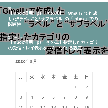
投
前
稿
【Inbox活用Tips：その④】「Gmail」で作成
前
した“ラベル”と“サブラベル”の「Inbox」での
ナ
の
関連性
ビ
投
ゲ
稿:
次ページへ
ー
【Inbox活用Tips：その⑥】指定したカテゴリ
次
シ
の受信トレイ表示をスキップする設定
の
ョ
投
ン
2026年8月
稿:
月
火
水
木
金
土
日
1
2
3
4
5
6
7
8
9
10
11
12
13
14
15
16