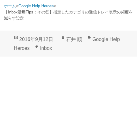
ホーム
>
Google Help Heroes
>
【Inbox活用Tips：その⑤】指定したカテゴリの受信トレイ表示の頻度を
減らす設定
投
作
カ
2016年9月12日
石井 順
Google Help
稿
成
テ
タ
Heroes
Inbox
日:
者
ゴ
グ
リ
ー