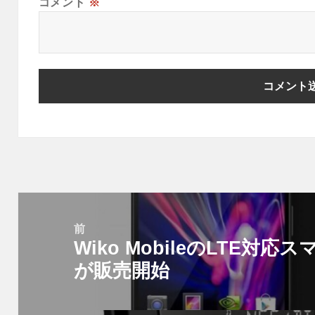
コメント
※
投
稿
前
Wiko MobileのLTE対応
ナ
前
ビ
が販売開始
の
ゲ
投
ー
稿: