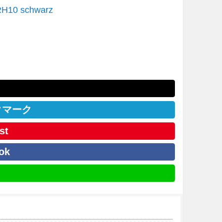
RH10 schwarz
クマーク
st
ok