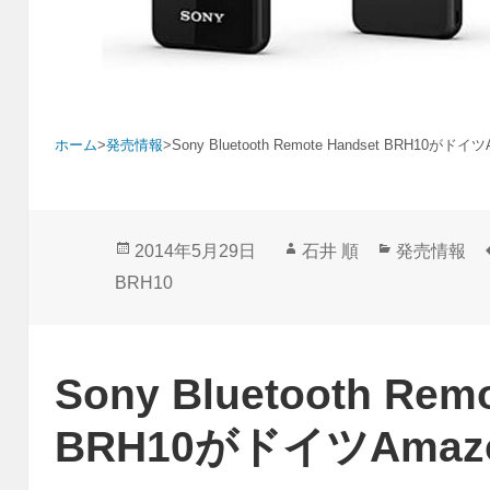
ホーム
>
発売情報
>
Sony Bluetooth Remote Handset BRH10が
投
作
カ
2014年5月29日
石井 順
発売情報
稿
成
テ
BRH10
日:
者
ゴ
リ
ー
Sony Bluetooth Rem
BRH10がドイツAma