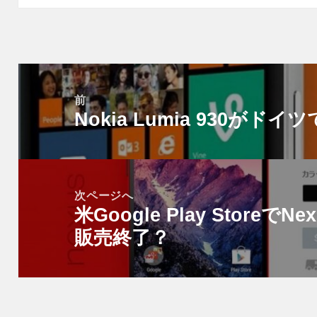
投
稿
前
Nokia Lumia 930がド
ナ
前
ビ
の
ゲ
投
ー
稿:
次ページへ
シ
米Google Play StoreでNex
次
ョ
販売終了？
の
ン
投
稿: