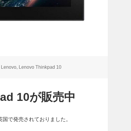
タ
Lenovo
,
Lenovo Thinkpad 10
グ
pad 10が販売中
 10が英国で発売されておりました。