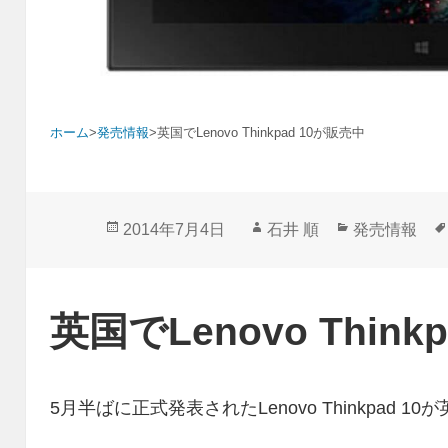
ホーム
>
発売情報
>
英国でLenovo Thinkpad 10が販売中
投
作
カ
2014年7月4日
石井 順
発売情報
稿
成
テ
日:
者
ゴ
リ
英国でLenovo Think
ー
5月半ばに正式発表されたLenovo Thinkpad