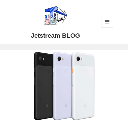
メニュ
Jetstream BLOG
ーとウ
ィジェ
ット