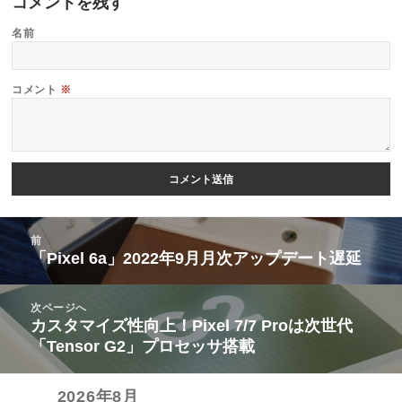
コメントを残す
名前
コメント
※
投
前
稿
「Pixel 6a」2022年9月月次アップデート遅延
前
ナ
の
ビ
次ページへ
投
カスタマイズ性向上！Pixel 7/7 Proは次世代
次
ゲ
稿:
「Tensor G2」プロセッサ搭載
の
ー
投
シ
2026年8月