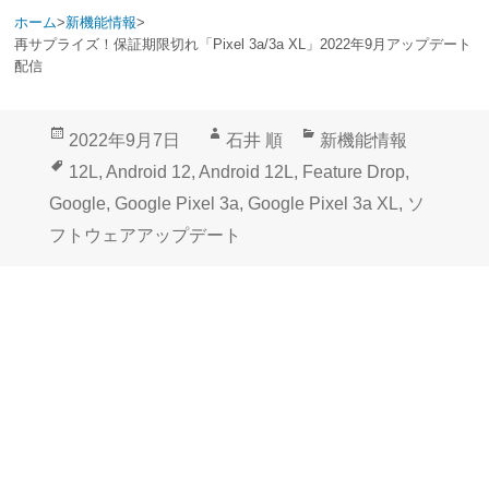
ホーム
>
新機能情報
>
再サプライズ！保証期限切れ「Pixel 3a/3a XL」2022年9月アップデート
配信
投
作
カ
2022年9月7日
石井 順
新機能情報
稿
成
テ
タ
12L
,
Android 12
,
Android 12L
,
Feature Drop
,
日:
者
ゴ
グ
Google
,
Google Pixel 3a
,
Google Pixel 3a XL
,
ソ
リ
フトウェアアップデート
ー