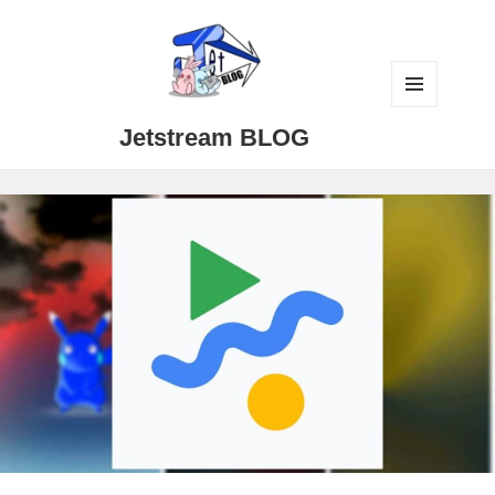
メニュ
Jetstream BLOG
ーとウ
ィジェ
ット