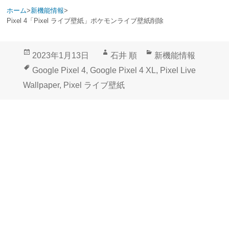
ホーム
>
新機能情報
>
Pixel 4「Pixel ライブ壁紙」ポケモンライブ壁紙削除
投
作
カ
2023年1月13日
石井 順
新機能情報
稿
成
テ
タ
Google Pixel 4
,
Google Pixel 4 XL
,
Pixel Live
日:
者
ゴ
グ
Wallpaper
,
Pixel ライブ壁紙
リ
ー