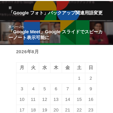
投
前
稿
「Google フォト」バックアップ関連用語変更
前
ナ
の
ビ
次ページへ
投
「Google Meet」Google スライドでスピーカ
次
ゲ
稿:
ーノート表示可能に
の
ー
投
シ
2026年8月
稿:
ョ
ン
月
火
水
木
金
土
日
1
2
3
4
5
6
7
8
9
10
11
12
13
14
15
16
17
18
19
20
21
22
23