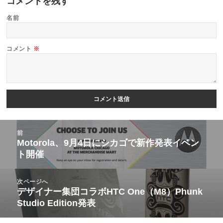
コメントを残す
名前
コメント
※
投
前
稿
Motorola、9月4日にシカゴで新作発表イベン
前
ト開催
ナ
の
ビ
投
次ページへ
ゲ
稿:
デザイナー集団コラボHTC One（M8）Phunk
次
ー
Studio Edition発表
の
シ
投