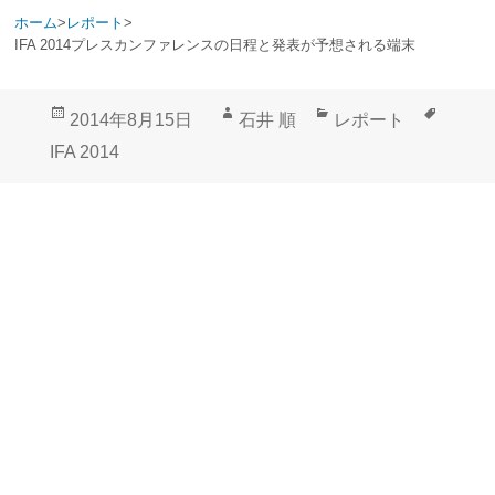
ホーム
>
レポート
>
IFA 2014プレスカンファレンスの日程と発表が予想される端末
投
作
カ
タ
2014年8月15日
石井 順
レポート
稿
成
テ
グ
IFA 2014
日:
者
ゴ
リ
ー