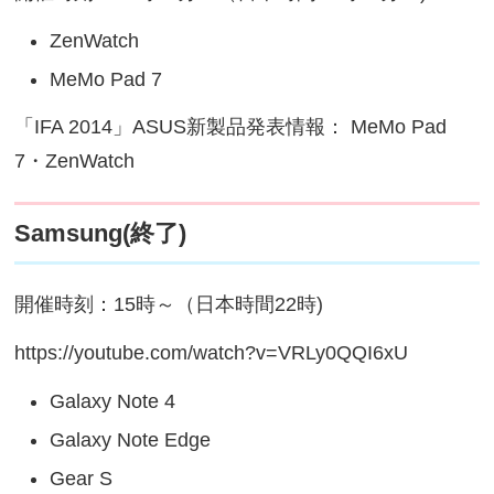
ZenWatch
MeMo Pad 7
「IFA 2014」ASUS新製品発表情報： MeMo Pad
7・ZenWatch
Samsung(終了)
開催時刻：15時～（日本時間22時)
https://youtube.com/watch?v=VRLy0QQI6xU
Galaxy Note 4
Galaxy Note Edge
Gear S