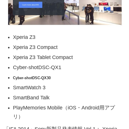
Xperia Z3
Xperia Z3 Compact
Xperia Z3 Tablet Compact
Cyber-shotDSC-QX1
Cyber-shotDSC-QX30
SmartWatch 3
SmartBand Talk
PlayMemories Mobile（iOS・Android用アプ
リ）