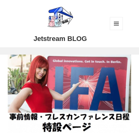
メニュ
Jetstream BLOG
ーとウ
ィジェ
ット