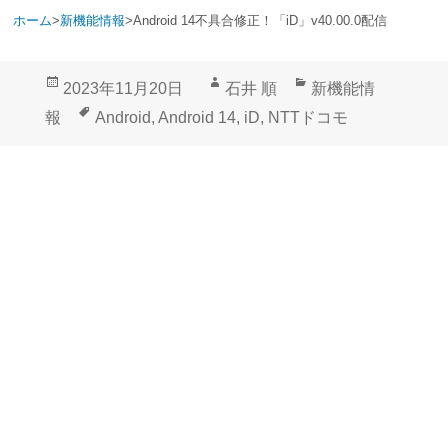
ホーム
>
新機能情報
>
Android 14不具合修正！「iD」v40.00.0配信
投
作
カ
2023年11月20日
石井 順
新機能情
稿
成
テ
タ
報
Android
,
Android 14
,
iD
,
NTTドコモ
日:
者
ゴ
グ
リ
ー