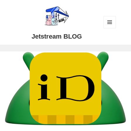
メニュ
Jetstream BLOG
ーとウ
ィジェ
ット