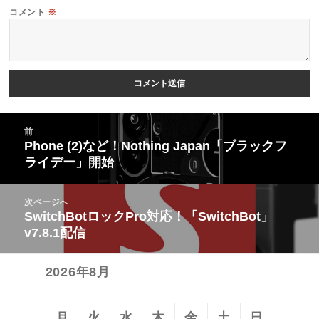
コメント
※
投
前
稿
Phone (2)など！Nothing Japan「ブラックフ
前
ライデー」開始
ナ
の
ビ
投
次ページへ
ゲ
稿:
SwitchBotロックPro対応！「SwitchBot」
次
ー
v7.8.1配信
の
シ
投
ョ
2026年8月
稿:
ン
月
火
水
木
金
土
日