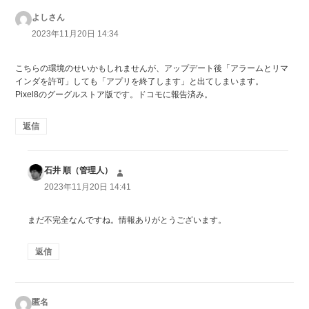
よしさん
よ
り:
2023年11月20日 14:34
こちらの環境のせいかもしれませんが、アップデート後「アラームとリマ
インダを許可」しても「アプリを終了します」と出てしまいます。
Pixel8のグーグルストア版です。ドコモに報告済み。
返信
石井 順（管理人）
よ
り:
2023年11月20日 14:41
まだ不完全なんですね。情報ありがとうございます。
返信
匿名
よ