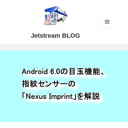
メニュ
Jetstream BLOG
ーとウ
ィジェ
ット