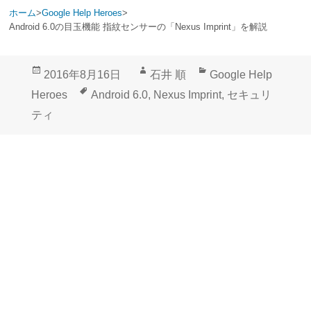
ホーム
>
Google Help Heroes
>
Android 6.0の目玉機能 指紋センサーの「Nexus Imprint」を解説
投
作
カ
2016年8月16日
石井 順
Google Help
稿
成
テ
タ
Heroes
Android 6.0
,
Nexus Imprint
,
セキュリ
日:
者
ゴ
グ
ティ
リ
ー