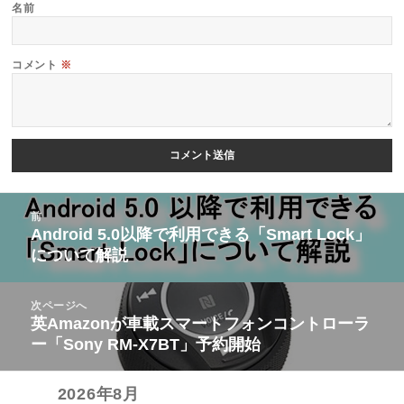
名前
コメント
※
投
前
稿
Android 5.0以降で利用できる「Smart Lock」
前
について解説
ナ
の
ビ
投
次ページへ
ゲ
稿:
英Amazonが車載スマートフォンコントローラ
次
ー
ー「Sony RM-X7BT」予約開始
の
シ
投
ョ
2026年8月
稿: