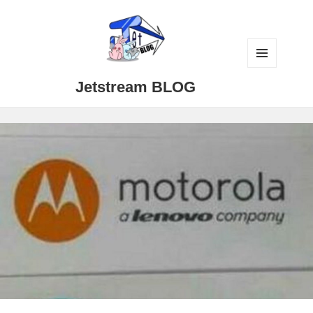
メニュ
Jetstream BLOG
ーとウ
ィジェ
ット