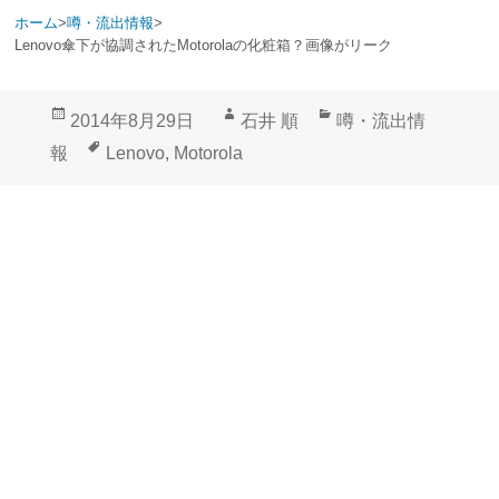
ホーム
>
噂・流出情報
>
Lenovo傘下が協調されたMotorolaの化粧箱？画像がリーク
投
作
カ
2014年8月29日
石井 順
噂・流出情
稿
成
テ
タ
報
Lenovo
,
Motorola
日:
者
ゴ
グ
リ
ー