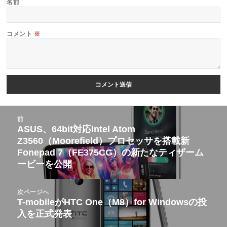
名前
コメント
※
投
前
稿
ASUS、64bit対応Intel Atom
前
Z3560（Moorefield）プロセッサを搭載新
ナ
の
Fonepad 7（FE375CG）の新たなティザーム
ビ
投
ービーを公開
ゲ
稿:
ー
次ページへ
シ
T-mobileがHTC One（M8）for Windowsの投
次
ョ
入を正式発表
の
ン