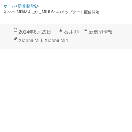
ホーム
>
新機能情報
>
Xiaomi Mi3/Mi4に対しMIUI 6へのアップデート配信開始
投
作
カ
2014年8月29日
石井 順
新機能情報
稿
成
テ
タ
Xiaomi Mi3
,
Xiaomi Mi4
日:
者
ゴ
グ
リ
ー