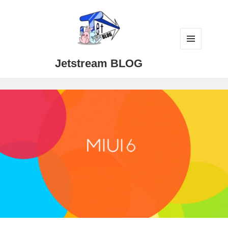
メニュ
Jetstream BLOG
ーとウ
ィジェ
ット