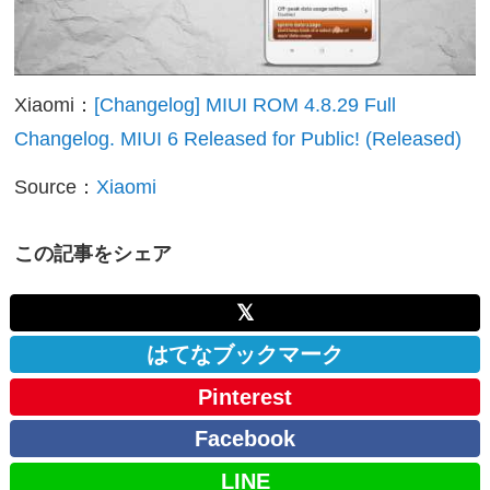
Xiaomi：
[Changelog] MIUI ROM 4.8.29 Full
Changelog. MIUI 6 Released for Public! (Released)
Source：
Xiaomi
この記事をシェア
𝕏
はてなブックマーク
Pinterest
Facebook
LINE