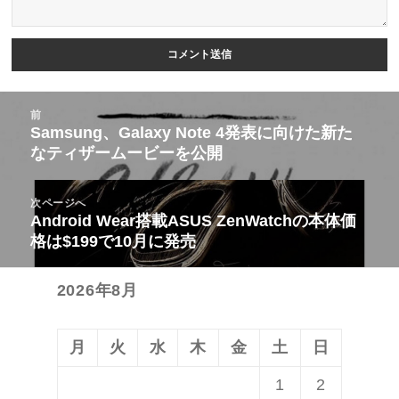
投
前
稿
Samsung、Galaxy Note 4発表に向けた新た
前
なティザームービーを公開
ナ
の
ビ
投
次ページへ
ゲ
稿:
Android Wear搭載ASUS ZenWatchの本体価
次
ー
格は$199で10月に発売
の
シ
投
ョ
2026年8月
稿:
ン
月
火
水
木
金
土
日
1
2