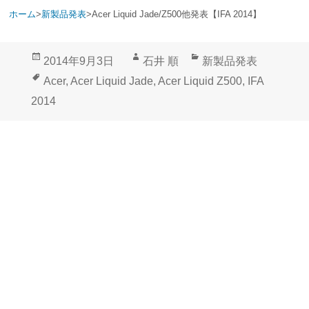
ホーム
>
新製品発表
>
Acer Liquid Jade/Z500他発表【IFA 2014】
投
作
カ
2014年9月3日
石井 順
新製品発表
稿
成
テ
タ
Acer
,
Acer Liquid Jade
,
Acer Liquid Z500
,
IFA
日:
者
ゴ
グ
2014
リ
ー