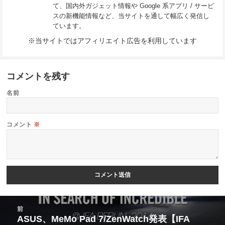
て、国内外ガジェット情報や Google 系アプリ / サービ
スの新機能情報など、当サイトを通して幅広く発信し
ています。
※当サイトではアフィリエイト広告を利用しています
コメントを残す
名前
コメント
※
投
前
稿
ASUS、MeMo Pad 7/ZenWatch発表【IFA
前