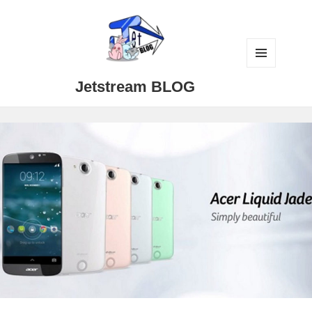
メニュ
Jetstream BLOG
ーとウ
ィジェ
ット