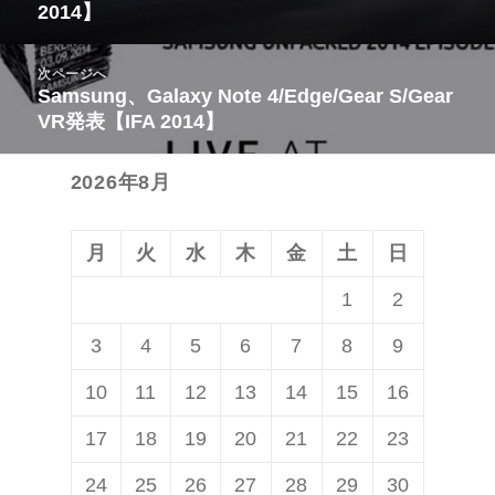
2014】
ナ
の
ビ
投
次ページへ
ゲ
稿:
Samsung、Galaxy Note 4/Edge/Gear S/Gear
次
ー
VR発表【IFA 2014】
の
シ
投
ョ
2026年8月
稿:
ン
月
火
水
木
金
土
日
1
2
3
4
5
6
7
8
9
10
11
12
13
14
15
16
17
18
19
20
21
22
23
24
25
26
27
28
29
30