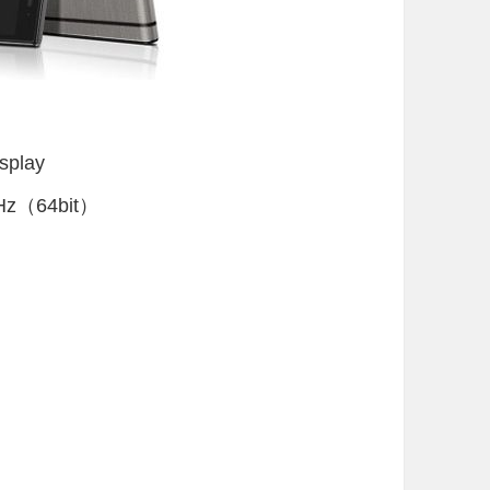
play
Hz（64bit）