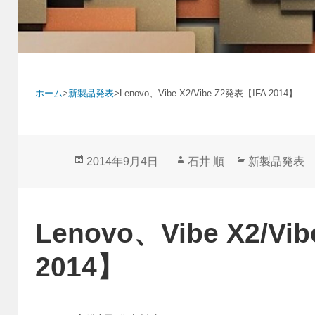
ホーム
>
新製品発表
>
Lenovo、Vibe X2/Vibe Z2発表【IFA 2014】
投
作
カ
2014年9月4日
石井 順
新製品発表
稿
成
テ
日:
者
ゴ
リ
Lenovo、Vibe X2/Vi
ー
2014】