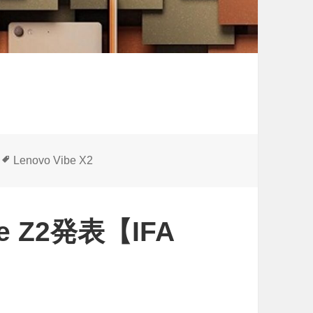
タ
Lenovo Vibe X2
グ
be Z2発表【IFA