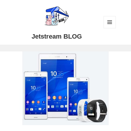
メニュ
Jetstream BLOG
ーとウ
ィジェ
ット