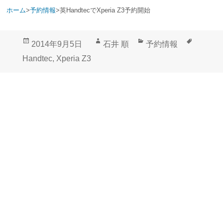
ホーム
>
予約情報
>
英HandtecでXperia Z3予約開始
投
作
カ
タ
2014年9月5日
石井 順
予約情報
稿
成
テ
グ
Handtec
,
Xperia Z3
日:
者
ゴ
リ
ー