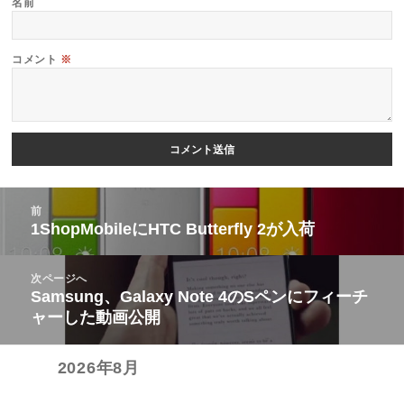
名前
コメント
※
投
前
稿
1ShopMobileにHTC Butterfly 2が入荷
前
ナ
の
ビ
次ページへ
投
Samsung、Galaxy Note 4のSペンにフィーチ
次
ゲ
稿:
ャーした動画公開
の
ー
投
シ
2026年8月
稿:
ョ
ン