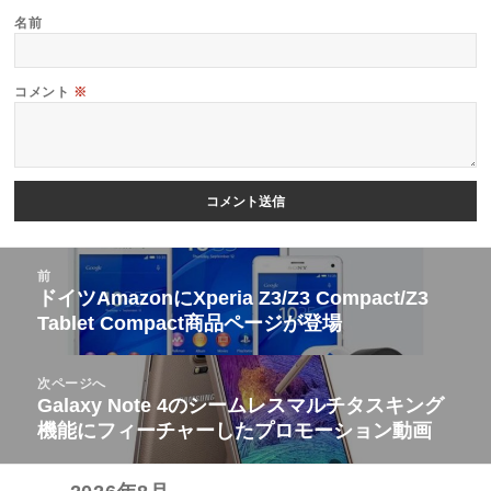
名前
コメント
※
投
前
稿
ドイツAmazonにXperia Z3/Z3 Compact/Z3
前
Tablet Compact商品ページが登場
ナ
の
ビ
投
次ページへ
ゲ
稿:
Galaxy Note 4のシームレスマルチタスキング
次
ー
機能にフィーチャーしたプロモーション動画
の
シ
投
ョ