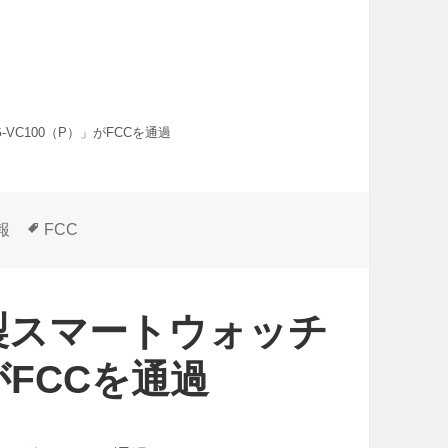
VC100（P）」がFCCを通過
タ
報
FCC
グ
G製スマートウォッチ
がFCCを通過