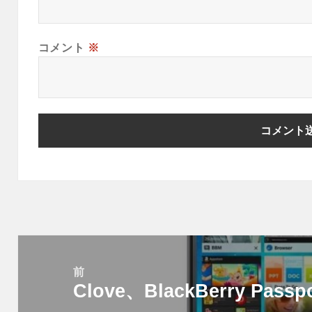
コメント
※
投
稿
前
Clove、BlackBerry Pas
ナ
前
ビ
の