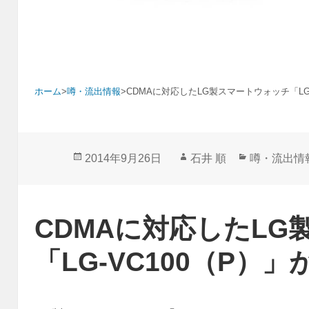
ホーム
>
噂・流出情報
>
CDMAに対応したLG製スマートウォッチ「LG-
投
作
カ
2014年9月26日
石井 順
噂・流出情
稿
成
テ
日:
者
ゴ
リ
CDMAに対応したL
ー
「LG-VC100（P）」