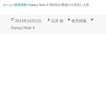
ホーム
>
発売情報
>
Galaxy Note 4 N910Uが香港の小売店に入荷
投
作
カ
タ
2014年10月2日
石井 順
発売情報
稿
成
テ
グ
Galaxy Note 4
日:
者
ゴ
リ
ー