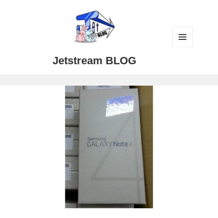
メニュ
Jetstream BLOG
ーとウ
ィジェ
ット