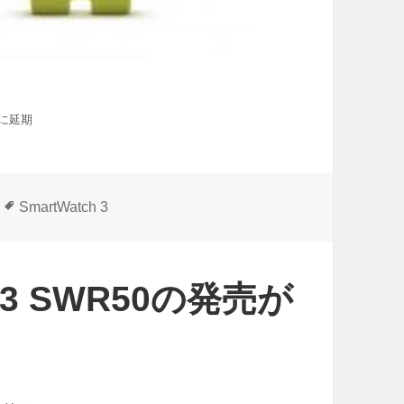
旬に延期
タ
SmartWatch 3
グ
 3 SWR50の発売が