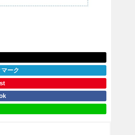
クマーク
st
ok