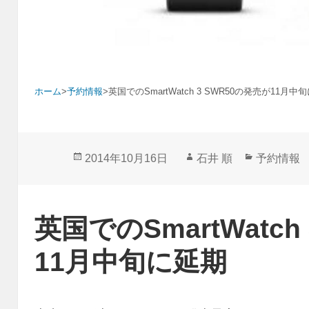
ホーム
>
予約情報
>
英国でのSmartWatch 3 SWR50の発売が11月中
投
作
カ
2014年10月16日
石井 順
予約情報
稿
成
テ
日:
者
ゴ
リ
英国でのSmartWatch
ー
11月中旬に延期