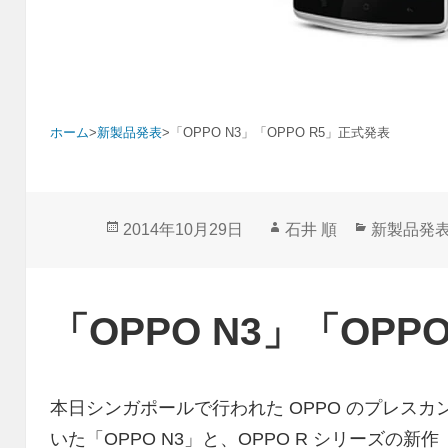
ホーム
>
新製品発表
>
「OPPO N3」「OPPO R5」正式発表
投
作
カ
2014年10月29日
石井 順
新製品発
稿
成
テ
日:
者
ゴ
リ
「OPPO N3」「OPP
ー
本日シンガポールで行われた OPPO のプレス
いた「OPPO N3」と、OPPO R シリーズの新