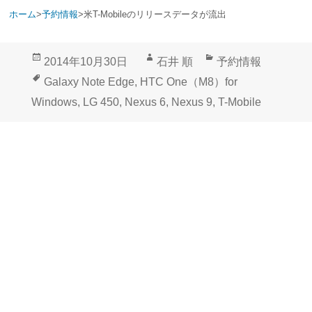
ホーム
>
予約情報
>
米T-Mobileのリリースデータが流出
投
作
カ
2014年10月30日
石井 順
予約情報
稿
成
テ
タ
Galaxy Note Edge
,
HTC One（M8）for
日:
者
ゴ
グ
Windows
,
LG 450
,
Nexus 6
,
Nexus 9
,
T-Mobile
リ
ー