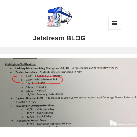
メニュ
Jetstream BLOG
ーとウ
ィジェ
ット