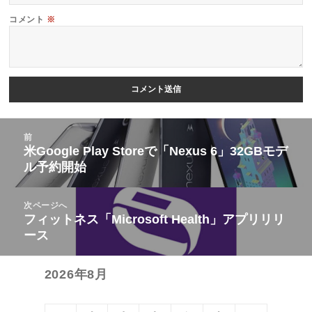
コメント
※
投
前
稿
米Google Play Storeで「Nexus 6」32GBモデ
前
ル予約開始
ナ
の
ビ
投
次ページへ
ゲ
稿:
フィットネス「Microsoft Health」アプリリリ
次
ー
ース
の
シ
投
ョ
2026年8月
稿:
ン