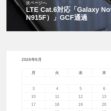
次ページへ
シ
LTE Cat.6対応「Galaxy No
次
ョ
N915F）」GCF通過
の
ン
投
稿:
2026年8月
月
火
水
木
3
4
5
6
10
11
12
13
17
18
19
20