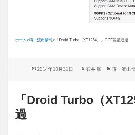
ホーム
>
噂・流出情報
>
「Droid Turbo（XT1254）」GCF認証通過
投
作
カ
2014年10月31日
石井 順
噂・流出
稿
成
テ
日:
者
ゴ
リ
「Droid Turbo（XT
ー
過