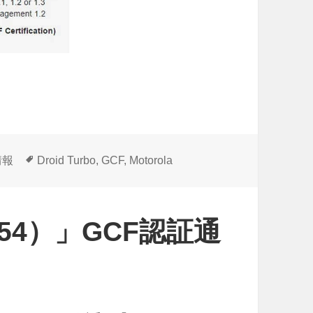
タ
情報
Droid Turbo
,
GCF
,
Motorola
グ
1254）」GCF認証通