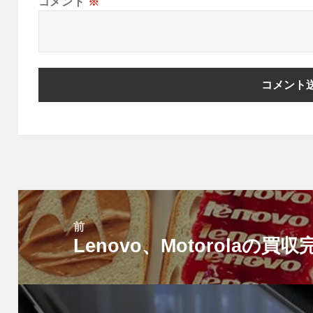
コメント
※
投
稿
前
Lenovo、Motorolaの買
ナ
前
ビ
の
ゲ
投
ー
稿: