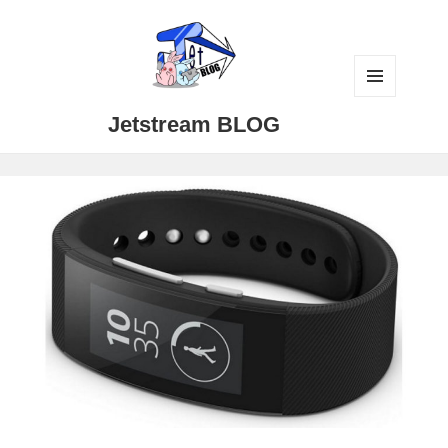
メニュ
Jetstream BLOG
ーとウ
ィジェ
ット