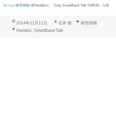
ホーム
>
発売情報
>
英Handtecに「Sony SmartBand Talk SWR30」入荷
投
作
カ
2014年11月11日
石井 順
発売情報
稿
成
テ
タ
Handtec
,
SmartBand Talk
日:
者
ゴ
グ
リ
ー