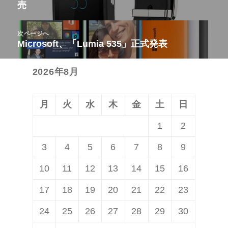
売
ナ
の
ビ
投
次ページへ
ゲ
稿:
Microsoft、「Lumia 535」正式発表
次
ー
の
シ
2026年8月
投
ョ
稿:
ン
月
火
水
木
金
土
日
1
2
3
4
5
6
7
8
9
10
11
12
13
14
15
16
17
18
19
20
21
22
23
24
25
26
27
28
29
30