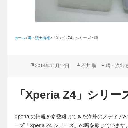
ホーム
>
噂・流出情報
>
「Xperia Z4」シリーズの噂
投
作
カ
2014年11月12日
石井 順
噂・流出
稿
成
テ
日:
者
ゴ
リ
「Xperia Z4」シリ
ー
Xperia の情報を多数報じてきた海外のメディアAndroid
ーズ「Xperia Z4 シリーズ」の噂を報じています