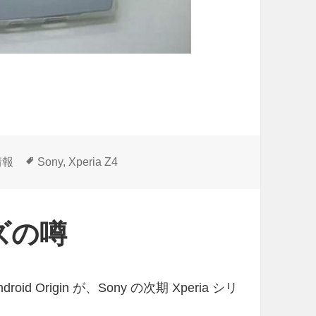
タ
情報
Sony
,
Xperia Z4
グ
ーズの噂
 Origin が、Sony の次期 Xperia シリ
。