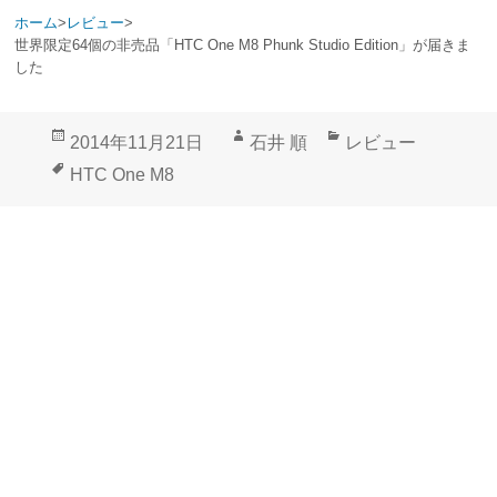
ホーム
>
レビュー
>
世界限定64個の非売品「HTC One M8 Phunk Studio Edition」が届きま
した
投
作
カ
2014年11月21日
石井 順
レビュー
稿
成
テ
タ
HTC One M8
日:
者
ゴ
グ
リ
ー