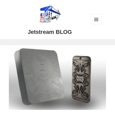
メニュ
Jetstream BLOG
ーとウ
ィジェ
ット