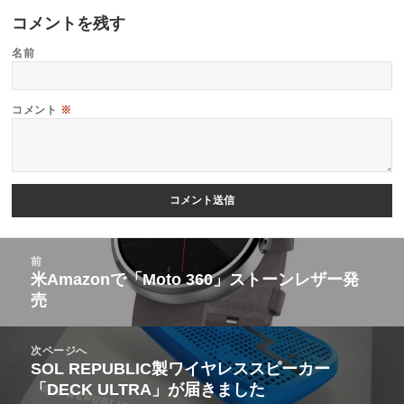
コメントを残す
名前
コメント
※
投
前
稿
米Amazonで「Moto 360」ストーンレザー発
前
売
ナ
の
ビ
投
次ページへ
ゲ
稿:
SOL REPUBLIC製ワイヤレススピーカー
次
ー
「DECK ULTRA」が届きました
の
シ