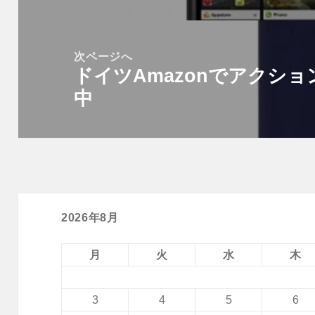
の
ゲ
投
ー
稿:
次ページへ
シ
ドイツAmazonでアクショ
次
ョ
中
の
ン
投
稿:
2026年8月
月
火
水
木
3
4
5
6