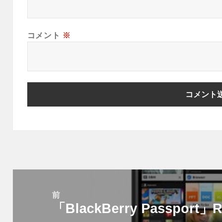
コメント
※
投
稿
前
「BlackBerry Passport
ナ
前
ビ