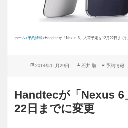
ホーム
>
予約情報
>
Handtecが「Nexus 6」入荷予定を12月22日まで
投
作
カ
2014年11月29日
石井 順
予約情報
稿
成
テ
日:
者
ゴ
リ
Handtecが「Nexus
ー
22日までに変更