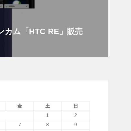
ンカム「HTC RE」販売
金
土
日
1
2
7
8
9