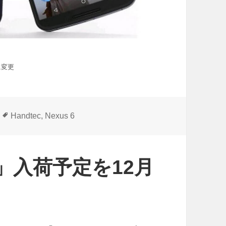
に変更
タ
Handtec
,
Nexus 6
グ
 6」入荷予定を12月