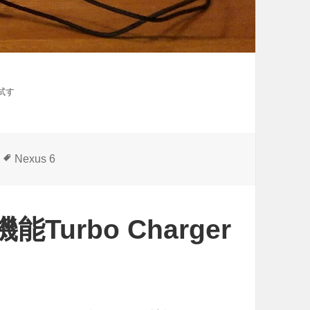
て試す
タ
Nexus 6
グ
Turbo Charger