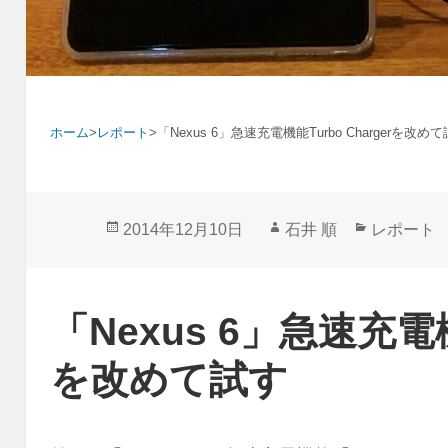
ホーム
>
レポート
>
「Nexus 6」急速充電機能Turbo Chargerを改め
投
作
カ
2014年12月10日
石井 順
レポート
稿
成
テ
日:
者
ゴ
リ
「Nexus 6」急速充電機能
ー
を改めて試す