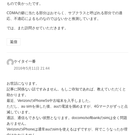
もので良かったです。
CDMAの癖に当たる部分はおそらく、サブクラスと呼ばれる部分での適
応、不適応によるものなのではないかと推測しています。
では、また訪問させていただきます。
返信
ケイタイ一番
よ
り:
2016年5月11日 21:44
お世話になります。
記事に関係ない話ですみません。もしご存知であれば、教えていただくと
助かります。
最近、VerizonのiPhone5s中古端末を入手しました。
ただし、au simを挿した後、auの電波を掴めますが、4Gマークがずっと点
滅しています。
通話、通信もできない状態となります。docomo/softbankのsimは全く問題
ありません。
VerizonのiPhoneは通常auのsimを使えるはずですが、何でこうなったか理
由はわかりません。