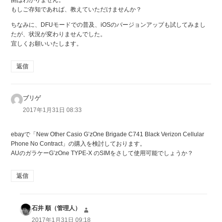
もしご存知であれば、教えていただけませんか？
ちなみに、DFUモードでの普及、iOSのバージョンアップも試してみまし
たが、状況が変わりませんでした。
宜しくお願いいたします。
返信
ブリゲ
よ
り:
2017年1月31日 08:33
ebayで「New Other Casio G’zOne Brigade C741 Black Verizon Cellular
Phone No Contract」の購入を検討しております。
AUのガラケーG’zOne TYPE-X のSIMをさして使用可能でしょうか？
返信
石井 順（管理人）
よ
り:
2017年1月31日 09:18