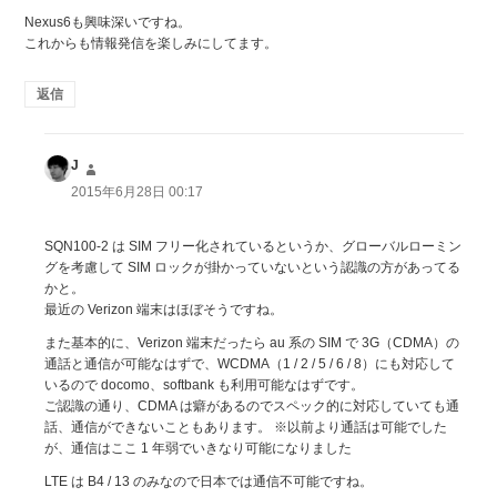
Nexus6も興味深いですね。
これからも情報発信を楽しみにしてます。
返信
J
よ
り:
2015年6月28日 00:17
SQN100-2 は SIM フリー化されているというか、グローバルローミン
グを考慮して SIM ロックが掛かっていないという認識の方があってる
かと。
最近の Verizon 端末はほぼそうですね。
また基本的に、Verizon 端末だったら au 系の SIM で 3G（CDMA）の
通話と通信が可能なはずで、WCDMA（1 / 2 / 5 / 6 / 8）にも対応して
いるので docomo、softbank も利用可能なはずです。
ご認識の通り、CDMA は癖があるのでスペック的に対応していても通
話、通信ができないこともあります。 ※以前より通話は可能でした
が、通信はここ 1 年弱でいきなり可能になりました
LTE は B4 / 13 のみなので日本では通信不可能ですね。