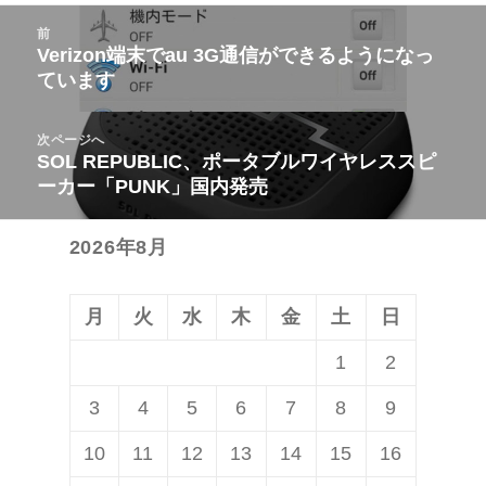
投
前
稿
Verizon端末でau 3G通信ができるようになっ
前
ています
ナ
の
ビ
投
次ページへ
ゲ
稿:
SOL REPUBLIC、ポータブルワイヤレススピ
次
ー
ーカー「PUNK」国内発売
の
シ
投
ョ
2026年8月
稿:
ン
月
火
水
木
金
土
日
1
2
3
4
5
6
7
8
9
10
11
12
13
14
15
16