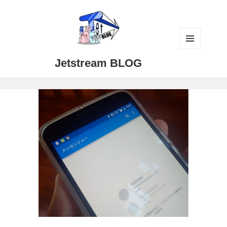
メニュ
Jetstream BLOG
ーとウ
ィジェ
ット