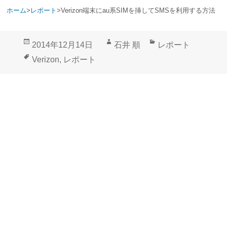
ホーム
>
レポート
>
Verizon端末にau系SIMを挿してSMSを利用する方法
投
作
カ
2014年12月14日
石井 順
レポート
稿
成
テ
タ
Verizon
,
レポート
日:
者
ゴ
グ
リ
ー