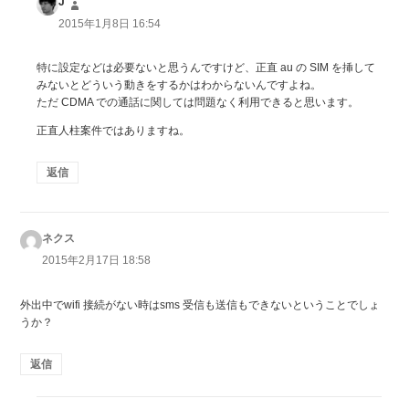
J
よ
り:
2015年1月8日 16:54
特に設定などは必要ないと思うんですけど、正直 au の SIM を挿して
みないとどういう動きをするかはわからないんですよね。
ただ CDMA での通話に関しては問題なく利用できると思います。
正直人柱案件ではありますね。
返信
ネクス
よ
り:
2015年2月17日 18:58
外出中でwifi 接続がない時はsms 受信も送信もできないということでしょ
うか？
返信