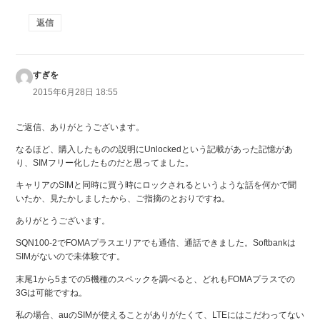
返信
すぎを
よ
り:
2015年6月28日 18:55
ご返信、ありがとうございます。
なるほど、購入したものの説明にUnlockedという記載があった記憶があ
り、SIMフリー化したものだと思ってました。
キャリアのSIMと同時に買う時にロックされるというような話を何かで聞
いたか、見たかしましたから、ご指摘のとおりですね。
ありがとうございます。
SQN100-2でFOMAプラスエリアでも通信、通話できました。Softbankは
SIMがないので未体験です。
末尾1から5までの5機種のスペックを調べると、どれもFOMAプラスでの
3Gは可能ですね。
私の場合、auのSIMが使えることがありがたくて、LTEにはこだわってない