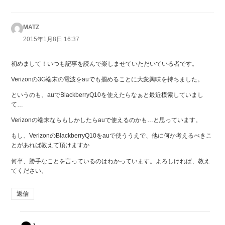
MATZ
よ
り:
2015年1月8日 16:37
初めまして！いつも記事を読んで楽しませていただいている者です。
Verizonの3G端末の電波をauでも掴めることに大変興味を持ちました。
というのも、auでBlackberryQ10を使えたらなぁと最近模索していまし
て…
Verizonの端末ならもしかしたらauで使えるのかも…と思っています。
もし、VerizonのBlackberryQ10をauで使ううえで、他に何か考えるべきこ
とがあれば教えて頂けますか
何卒、勝手なことを言っているのはわかっています。よろしければ、教え
てください。
返信