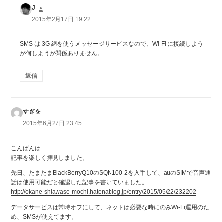
J
よ
り:
2015年2月17日 19:22
SMS は 3G 網を使うメッセージサービスなので、Wi-Fi に接続しよう
が何しようが関係ありません。
返信
すぎを
よ
り:
2015年6月27日 23:45
こんばんは
記事を楽しく拝見しました。
先日、たまたまBlackBerryQ10のSQN100-2を入手して、auのSIMで音声通
話は使用可能だと確認した記事を書いていました。
http://okane-shiawase-mochi.hatenablog.jp/entry/2015/05/22/232202
データサービスは常時オフにして、ネットは必要な時にのみWi-Fi運用のた
め、SMSが使えてます。