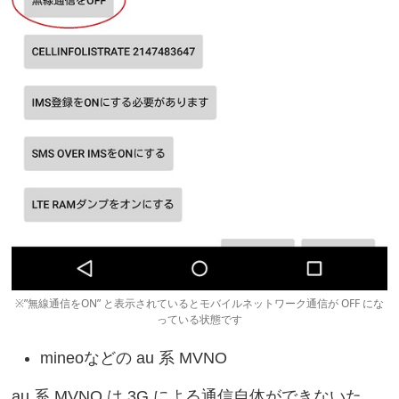
※”無線通信をON” と表示されているとモバイルネットワーク通信が OFF にな
っている状態です
mineoなどの au 系 MVNO
au 系 MVNO は 3G による通信自体ができないた