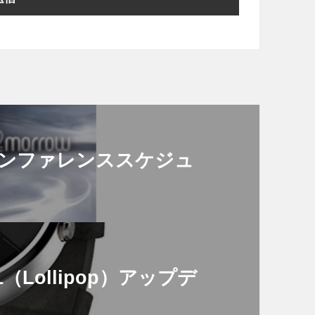
レスカンファレンススケジュ
0.1（Lollipop）アップデ