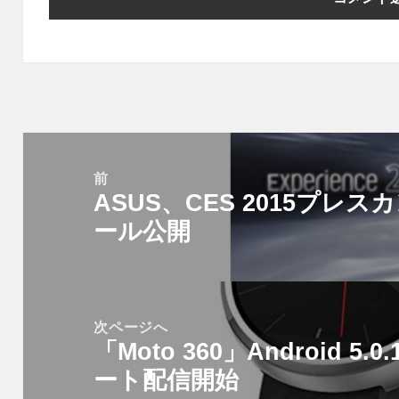
投
稿
前
ASUS、CES 2015プ
ナ
前
ビ
ール公開
の
ゲ
投
ー
稿:
シ
次ページへ
ョ
「Moto 360」Android 5.
次
ン
ート配信開始
の