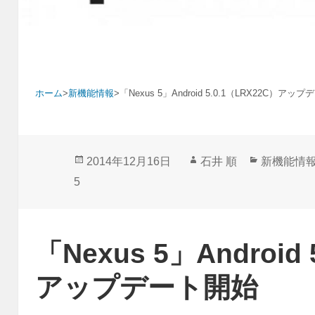
ホーム
>
新機能情報
>
「Nexus 5」Android 5.0.1（LRX22C）アッ
投
作
カ
2014年12月16日
石井 順
新機能情
稿
成
テ
5
日:
者
ゴ
リ
ー
「Nexus 5」Android
アップデート開始