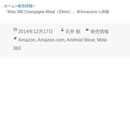
ホーム
>
発売情報
>
「Moto 360 Champagne Metal（23mm）」米Amazonから削除
投
作
カ
2014年12月17日
石井 順
発売情報
稿
成
テ
タ
Amazon
,
Amazon.com
,
Android Wear
,
Moto
日:
者
ゴ
グ
360
リ
ー