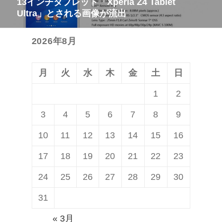
13インチタブレット「Xperia Z4 Tablet
次
ー
Ultra」とされる画像が流出
の
シ
投
ョ
2026年8月
稿:
ン
月
火
水
木
金
土
日
1
2
3
4
5
6
7
8
9
10
11
12
13
14
15
16
17
18
19
20
21
22
23
24
25
26
27
28
29
30
31
« 3月