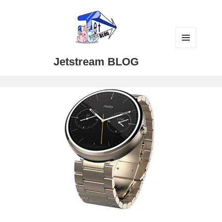
メニュ
Jetstream BLOG
ーとウ
ィジェ
ット