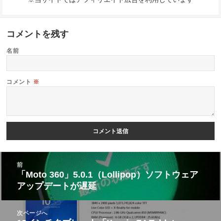
コメントを残す
名前
コメント
※
投
前
稿
「Moto 360」5.0.1（Lollipop）ソフトウェア
前
アップデートが遅延
ナ
の
ビ
投
次ページへ
ゲ
稿: