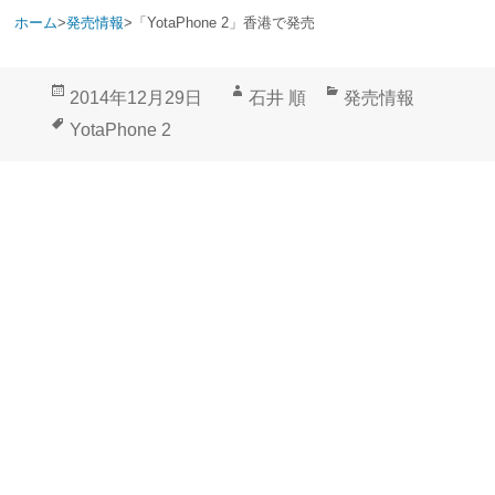
ホーム
>
発売情報
>
「YotaPhone 2」香港で発売
投
作
カ
2014年12月29日
石井 順
発売情報
稿
成
テ
タ
YotaPhone 2
日:
者
ゴ
グ
リ
ー