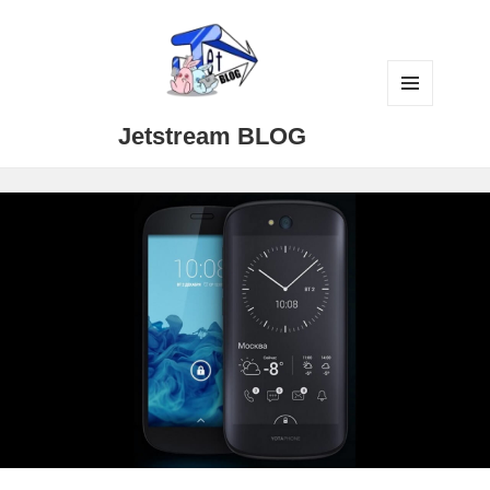
メニュ
Jetstream BLOG
ーとウ
ィジェ
ット