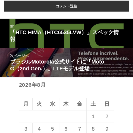
投
前
稿
「HTC HIMA（HTC6535LVW）」スペック情
前
報
ナ
の
ビ
投
次ページへ
ゲ
稿:
ブラジルMotorola公式サイトに「Moto
次
ー
G（2nd Gen.）」LTEモデル登場
の
シ
投
ョ
2026年8月
稿:
ン
月
火
水
木
金
土
日
1
2
3
4
5
6
7
8
9