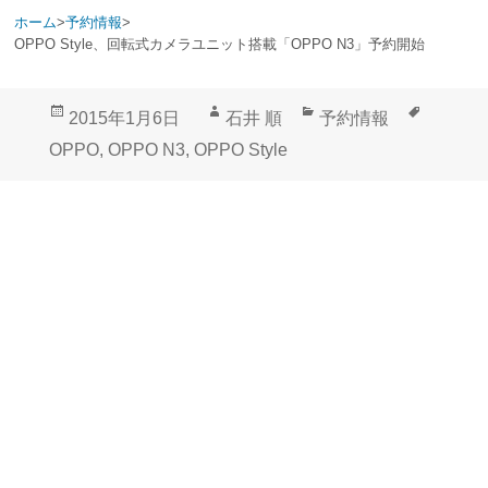
ホーム
>
予約情報
>
OPPO Style、回転式カメラユニット搭載「OPPO N3」予約開始
投
作
カ
タ
2015年1月6日
石井 順
予約情報
稿
成
テ
グ
OPPO
,
OPPO N3
,
OPPO Style
日:
者
ゴ
リ
ー