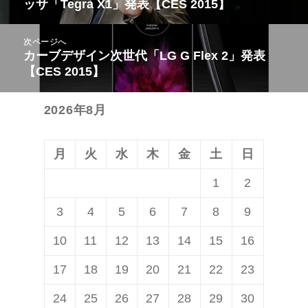
ッサ「Tegra X1」発表【CES 2015】
ナ
の
ビ
投
次ページへ
ゲ
稿:
カーブデザイン次世代「LG G Flex 2」発表
次
ー
【CES 2015】
の
シ
投
ョ
2026年8月
稿:
ン
月
火
水
木
金
土
日
1
2
3
4
5
6
7
8
9
10
11
12
13
14
15
16
17
18
19
20
21
22
23
24
25
26
27
28
29
30