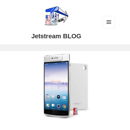
メニュ
Jetstream BLOG
ーとウ
ィジェ
ット