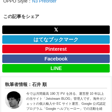
OPPO Style：
N3 Preorder
この記事をシェア
𝕏
はてなブックマーク
Pinterest
Facebook
LINE
執筆者情報：石井 順
今では月間最高 190 万 PV を誇る、運営歴 10 年以上
の当サイト「Jetstream BLOG」管理人です。海外ガジ
ェットの個人輸入や EC サイト運営、Google 公式認定
プログラム「Google ヘルプヒーロー」での活動を経