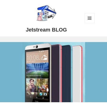
メニュ
Jetstream BLOG
ーとウ
ィジェ
ット