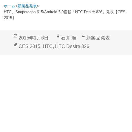
ホーム
>
新製品発表
>
HTC、Snapdragon 615/Android 5.0搭載「HTC Desire 826」発表【CES
2015】
投
作
カ
2015年1月6日
石井 順
新製品発表
稿
成
テ
タ
CES 2015
,
HTC
,
HTC Desire 826
日:
者
ゴ
グ
リ
ー