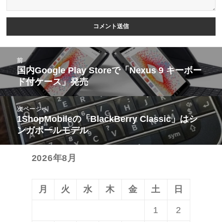
投
前
稿
国内Google Play Storeで「Nexus 9 キーボー
前
ド付ケース」発売
ナ
の
ビ
投
次ページへ
ゲ
稿:
1ShopMobileの「BlackBerry Classic」はシ
次
ー
ンガポールモデル
の
シ
投
ョ
2026年8月
稿:
ン
月
火
水
木
金
土
日
1
2