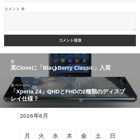
コメント
※
投
前
稿
英Cloveに「BlackBerry Classic」入荷
前
ナ
の
ビ
次ページへ
投
「Xperia Z4」QHDとFHDの2種類のディスプ
次
ゲ
稿:
レイ仕様？
の
ー
投
シ
2026年8月
稿:
ョ
ン
月
火
水
木
金
土
日