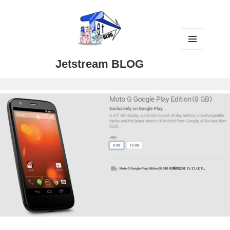
メニュ
Jetstream BLOG
ーとウ
ィジェ
ット