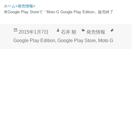
ホーム
>
発売情報
>
米Google Play Storeで「Moto G Google Play Edition」販売終了
投
作
カ
タ
2015年1月7日
石井 順
発売情報
稿
成
テ
グ
Google Play Edition
,
Google Play Store
,
Moto G
日:
者
ゴ
リ
ー