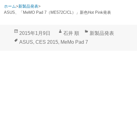
ホーム
>
新製品発表
>
ASUS、「MeMO Pad 7（ME572C/CL）」新色Hot Pink発表
投
作
カ
2015年1月9日
石井 順
新製品発表
稿
成
テ
タ
ASUS
,
CES 2015
,
MeMo Pad 7
日:
者
ゴ
グ
リ
ー