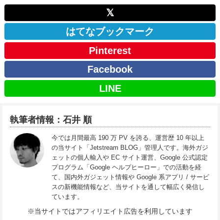
𝕏
はてなブックマーク
Pinterest
Facebook
LINE
執筆者情報：石井 順
今では月間最高 190 万 PV を誇る、運営歴 10 年以上
の当サイト「Jetstream BLOG」管理人です。海外ガジ
ェットの個人輸入や EC サイト運営、Google 公式認定
プログラム「Google ヘルプヒーロー」での活動を経
て、国内外ガジェット情報や Google 系アプリ / サービ
スの新機能情報など、当サイトを通して幅広く発信し
ています。
※当サイトではアフィリエイト広告を利用しています