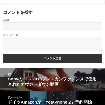
コメントを残す
名前
コメント
※
投
前
稿
SonyのCES 2015プレスカンファレンスで使用
前
されたカウントダウン動画
ナ
の
ビ
投
次ページへ
ゲ
稿:
ドイツAmazonが「YotaPhone 2」予約開始
次
ー