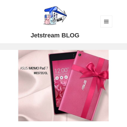
メニュ
Jetstream BLOG
ーとウ
ィジェ
ット