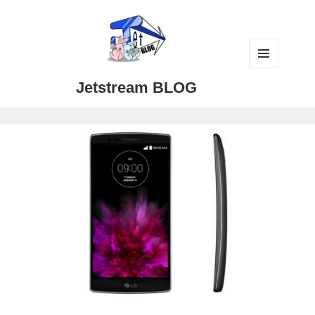
メニュ
Jetstream BLOG
ーとウ
ィジェ
ット