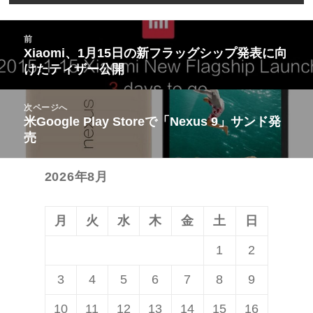
投
前
稿
Xiaomi、1月15日の新フラッグシップ発表に向
前
けたティザー公開
ナ
の
ビ
投
次ページへ
ゲ
稿:
米Google Play Storeで「Nexus 9」サンド発
次
ー
売
の
シ
投
ョ
2026年8月
稿:
ン
月
火
水
木
金
土
日
1
2
3
4
5
6
7
8
9
10
11
12
13
14
15
16