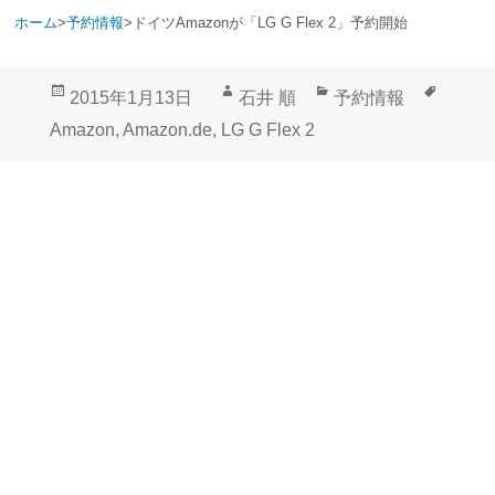
ホーム
>
予約情報
>
ドイツAmazonが「LG G Flex 2」予約開始
投
作
カ
タ
2015年1月13日
石井 順
予約情報
稿
成
テ
グ
Amazon
,
Amazon.de
,
LG G Flex 2
日:
者
ゴ
リ
ー