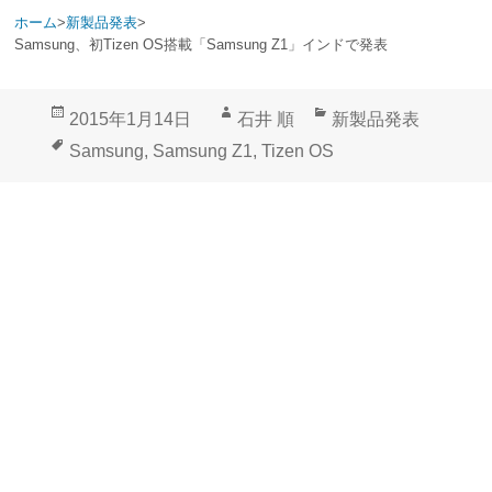
ホーム
>
新製品発表
>
Samsung、初Tizen OS搭載「Samsung Z1」インドで発表
投
作
カ
2015年1月14日
石井 順
新製品発表
稿
成
テ
タ
Samsung
,
Samsung Z1
,
Tizen OS
日:
者
ゴ
グ
リ
ー