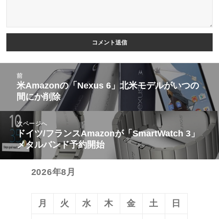
投
前
稿
米Amazonの「Nexus 6」北米モデルがいつの
前
間にか削除
ナ
の
ビ
投
次ページへ
ゲ
稿:
ドイツ/フランスAmazonが「SmartWatch 3」
次
ー
メタルバンド予約開始
の
シ
投
ョ
2026年8月
稿:
ン
月
火
水
木
金
土
日