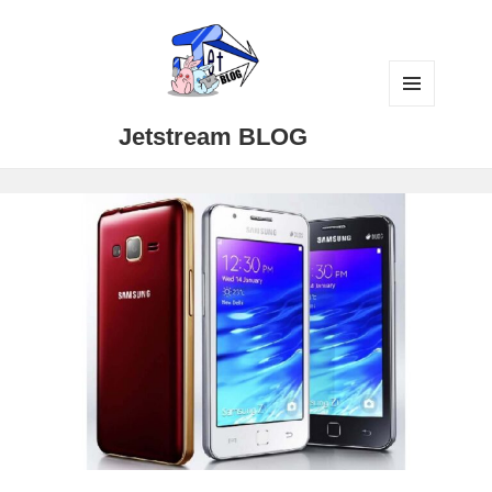
メニュ
Jetstream BLOG
ーとウ
ィジェ
ット