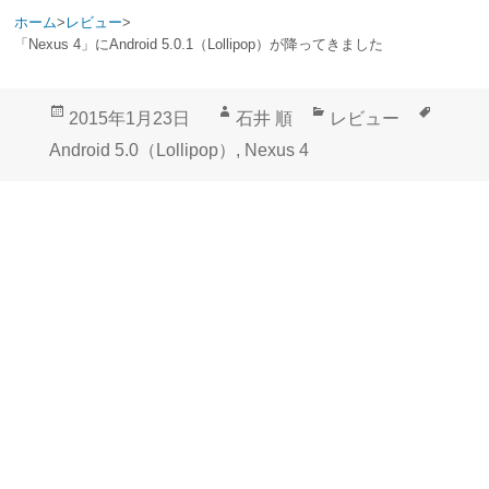
ホーム
>
レビュー
>
「Nexus 4」にAndroid 5.0.1（Lollipop）が降ってきました
投
作
カ
タ
2015年1月23日
石井 順
レビュー
稿
成
テ
グ
Android 5.0（Lollipop）
,
Nexus 4
日:
者
ゴ
リ
ー