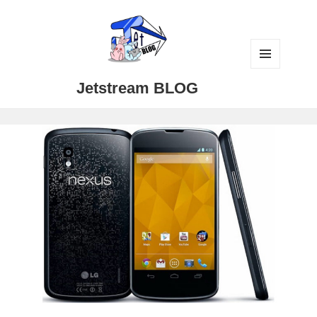
メニュ
Jetstream BLOG
ーとウ
ィジェ
ット