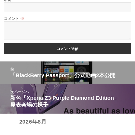
コメント
※
投
前
稿
「BlackBerry Passport」公式動画2本公開
前
ナ
の
ビ
次ページへ
投
新色「Xperia Z3 Purple Diamond Edition」
次
ゲ
稿:
発表会場の様子
の
ー
投
シ
2026年8月
稿:
ョ
ン