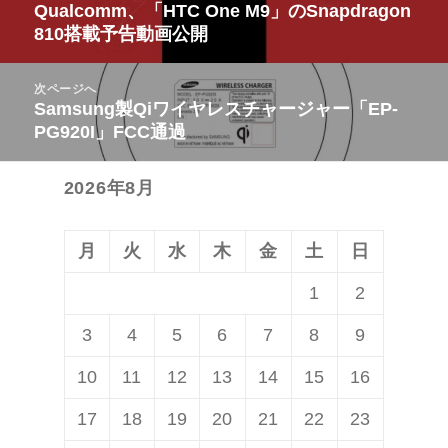
稿
Qualcomm、「HTC One M9」のSnapdragon
前
810搭載予告動画公開
ナ
の
ビ
投
次ページへ
ゲ
稿:
Samsung製Qiワイヤレスチャージャー「EP-
次
ー
PG920I」FCC通過
の
シ
投
ョ
2026年8月
稿:
ン
月
火
水
木
金
土
日
1
2
3
4
5
6
7
8
9
10
11
12
13
14
15
16
17
18
19
20
21
22
23