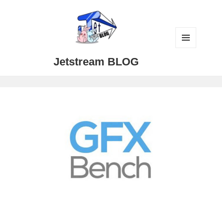
メニュ
Jetstream BLOG
ーとウ
ィジェ
ット