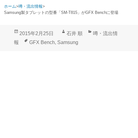
ホーム
>
噂・流出情報
>
Samsung製タブレットの型番「SM-T815」がGFX Benchに登場
投
作
カ
2015年2月25日
石井 順
噂・流出情
稿
成
テ
タ
報
GFX Bench
,
Samsung
日:
者
ゴ
グ
リ
ー