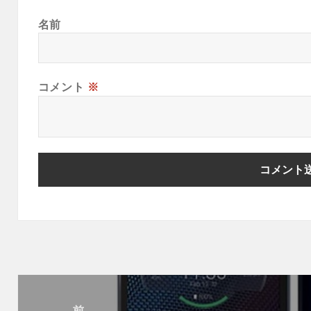
名前
コメント
※
投
稿
前