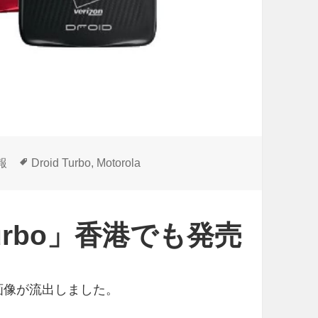
タ
報
Droid Turbo
,
Motorola
グ
 Turbo」香港でも発売
レット画像が流出しました。