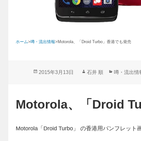
ホーム
>
噂・流出情報
>
Motorola、「Droid Turbo」香港でも発売
投
作
カ
2015年3月13日
石井 順
噂・流出情
稿
成
テ
日:
者
ゴ
リ
Motorola、「Droid
ー
Motorola「Droid Turbo」 の香港用パンフ