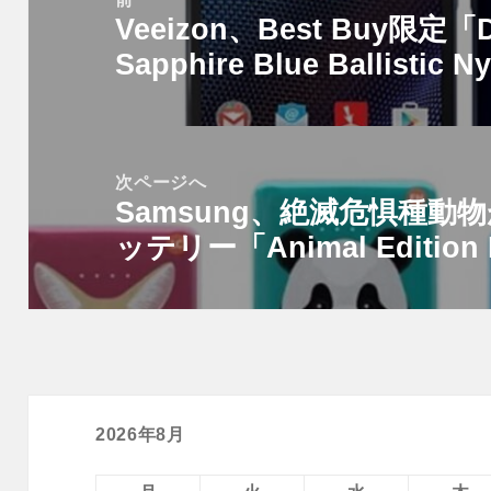
Veeizon、Best Buy限定「D
ナ
前
ビ
Sapphire Blue Ballistic 
の
ゲ
投
ー
稿:
シ
次ページへ
ョ
Samsung、絶滅危惧種
次
ン
ッテリー「Animal Edition 
の
投
稿:
2026年8月