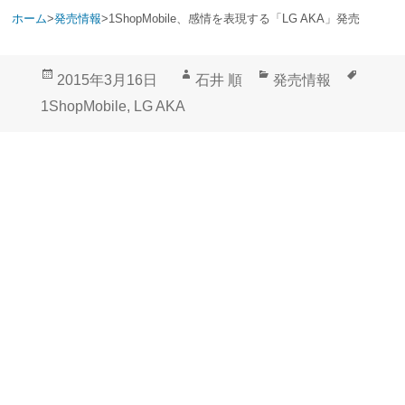
ホーム
>
発売情報
>
1ShopMobile、感情を表現する「LG AKA」発売
投
作
カ
タ
2015年3月16日
石井 順
発売情報
稿
成
テ
グ
1ShopMobile
,
LG AKA
日:
者
ゴ
リ
ー