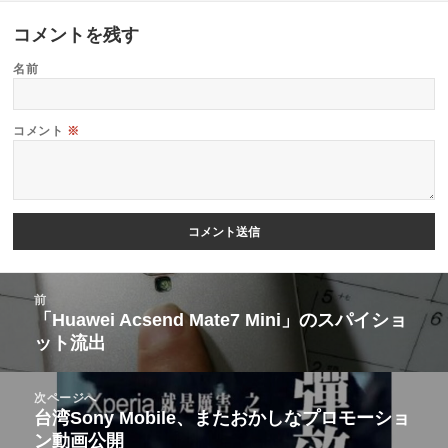
コメントを残す
名前
コメント
※
投
前
稿
「Huawei Acsend Mate7 Mini」のスパイショ
前
ット流出
ナ
の
ビ
投
次ページへ
ゲ
稿:
台湾Sony Mobile、またおかしなプロモーショ
次
ー
ン動画公開