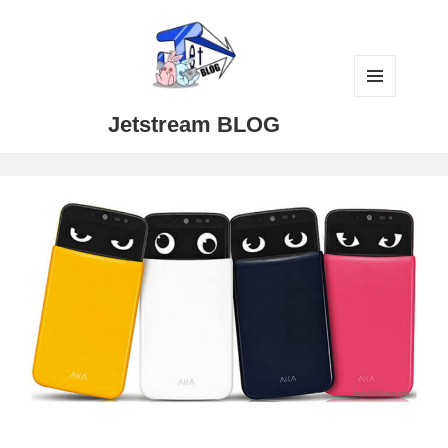
メニュ
Jetstream BLOG
ーとウ
ィジェ
ット