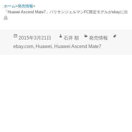
ホーム
>
発売情報
>
「Huawei Ascend Mate7」パリサンジェルマンFC限定モデルがebayに出
品
投
作
カ
タ
2015年3月21日
石井 順
発売情報
稿
成
テ
グ
ebay.com
,
Huawei
,
Huawei Ascend Mate7
日:
者
ゴ
リ
ー