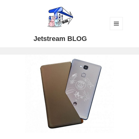
メニュ
Jetstream BLOG
ーとウ
ィジェ
ット