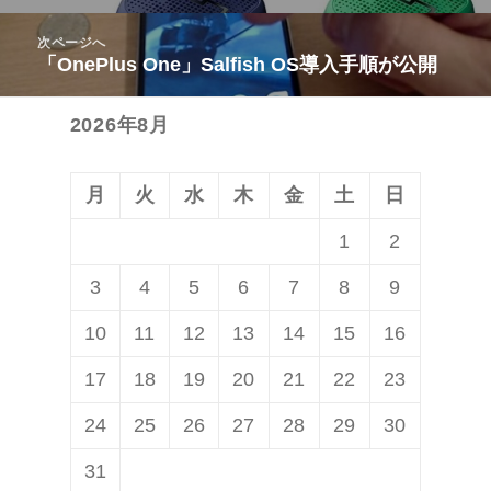
ビ
投
次ページへ
ゲ
稿:
「OnePlus One」Salfish OS導入手順が公開
次
ー
の
シ
2026年8月
投
ョ
稿:
ン
月
火
水
木
金
土
日
1
2
3
4
5
6
7
8
9
10
11
12
13
14
15
16
17
18
19
20
21
22
23
24
25
26
27
28
29
30
31