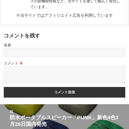
スの新機能情報など、当サイトを通して幅広く発信し
ています。
※当サイトではアフィリエイト広告を利用しています
コメントを残す
名前
コメント
※
投
前
稿
防水ポータブルスピーカー「PUNK」新色4色3
前
月26日国内発売
ナ
の