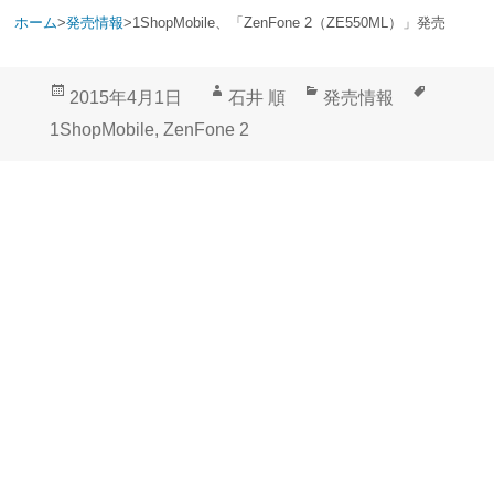
ホーム
>
発売情報
>
1ShopMobile、「ZenFone 2（ZE550ML）」発売
投
作
カ
タ
2015年4月1日
石井 順
発売情報
稿
成
テ
グ
1ShopMobile
,
ZenFone 2
日:
者
ゴ
リ
ー