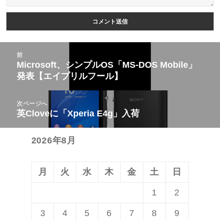
投
前
稿
Microsoft、シンプルOS「MS-DOS Mobile」
前
発表【エイプリルフール】
ナ
の
ビ
投
次ページへ
ゲ
稿:
英Cloveに「Xperia E4g」入荷
次
ー
の
シ
2026年8月
投
ョ
稿:
ン
月
火
水
木
金
土
日
1
2
3
4
5
6
7
8
9