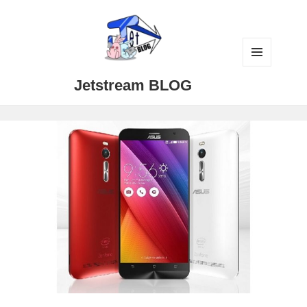
メニュ
Jetstream BLOG
ーとウ
ィジェ
ット