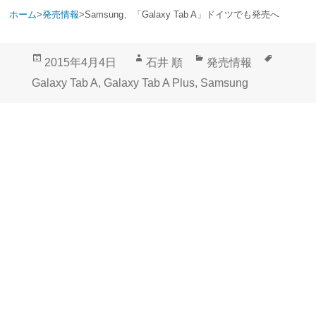
ホーム
>
発売情報
>
Samsung、「Galaxy Tab A」ドイツでも発売へ
投
作
カ
タ
2015年4月4日
石井 順
発売情報
稿
成
テ
グ
Galaxy Tab A
,
Galaxy Tab A Plus
,
Samsung
日:
者
ゴ
リ
ー