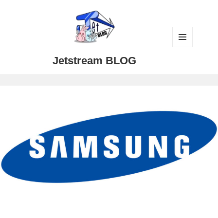
メニュ
Jetstream BLOG
ーとウ
ィジェ
ット