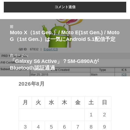
投
前
稿
Moto X（1st Gen.）/ Moto E(1st Gen.) / Moto
前
G（1st Gen.）は一気にAndroid 5.1配信予定
ナ
の
ビ
投
次ページへ
ゲ
稿:
「Galaxy S6 Active」？SM-G890Aが
次
ー
Bluetooth認証通過
の
シ
投
ョ
2026年8月
稿:
ン
月
火
水
木
金
土
日
1
2
3
4
5
6
7
8
9