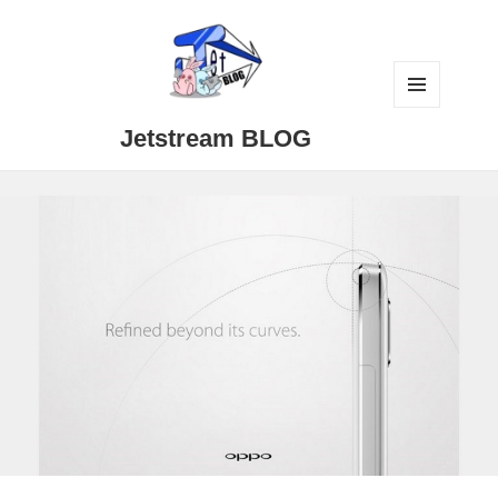
メニュ
Jetstream BLOG
ーとウ
ィジェ
ット