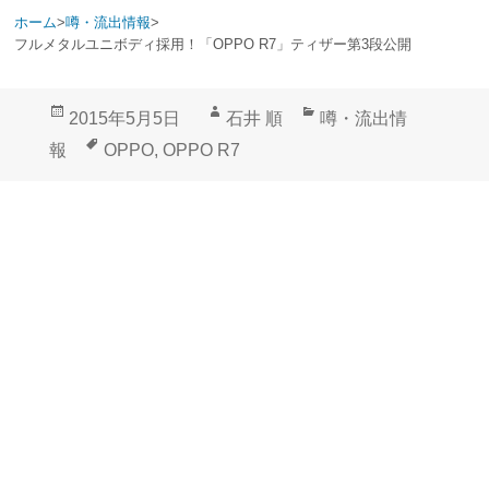
ホーム
>
噂・流出情報
>
フルメタルユニボディ採用！「OPPO R7」ティザー第3段公開
投
作
カ
2015年5月5日
石井 順
噂・流出情
稿
成
テ
タ
報
OPPO
,
OPPO R7
日:
者
ゴ
グ
リ
ー