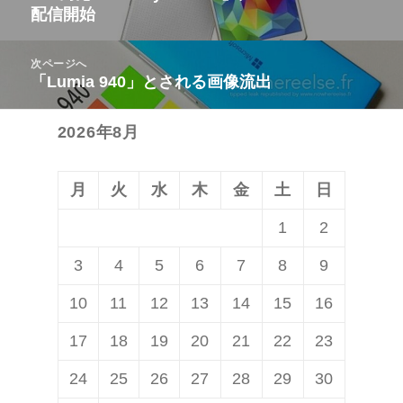
配信開始
ナ
の
ビ
投
次ページへ
ゲ
稿:
「Lumia 940」とされる画像流出
次
ー
の
シ
2026年8月
投
ョ
稿:
ン
月
火
水
木
金
土
日
1
2
3
4
5
6
7
8
9
10
11
12
13
14
15
16
17
18
19
20
21
22
23
24
25
26
27
28
29
30