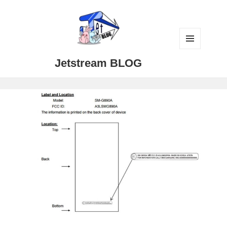
メニュ
Jetstream BLOG
ーとウ
ィジェ
ット