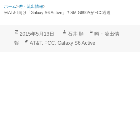
ホーム
>
噂・流出情報
>
米AT&T向け「Galaxy S6 Active」？SM-G890AがFCC通過
投
作
カ
2015年5月13日
石井 順
噂・流出情
稿
成
テ
タ
報
AT&T
,
FCC
,
Galaxy S6 Active
日:
者
ゴ
グ
リ
ー