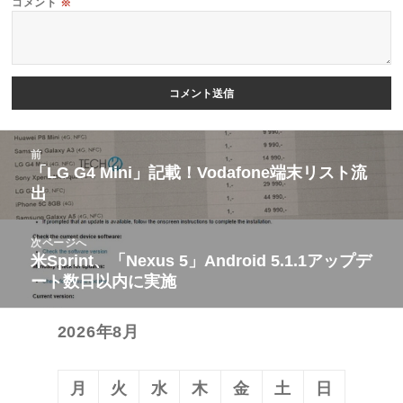
コメント
※
投
前
稿
「LG G4 Mini」記載！Vodafone端末リスト流
前
出
ナ
の
ビ
投
次ページへ
ゲ
稿:
米Sprint、「Nexus 5」Android 5.1.1アップデ
次
ー
ート数日以内に実施
の
シ
投
ョ
2026年8月
稿:
ン
月
火
水
木
金
土
日