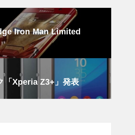
e Iron Man Limited
「Xperia Z3+」発表