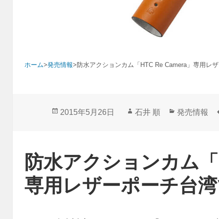
ホーム
>
発売情報
>
防水アクションカム「HTC Re Camera」専用
投
作
カ
2015年5月26日
石井 順
発売情報
稿
成
テ
日:
者
ゴ
リ
防水アクションカム「HTC
ー
専用レザーポーチ台湾