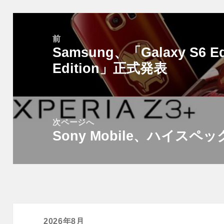
投
稿
前
Samsung、「Galaxy S6 Edg
ナ
前
ビ
Edition」正式発表
の
ゲ
投
ー
稿:
シ
次ページへ
ョ
Sony Mobile、ハイスペック
次
ン
の
投
稿:
2026年8月